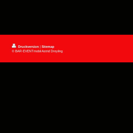
Druckversion
|
Sitemap
© BAR-EVENTmobil Astrid Dreyling